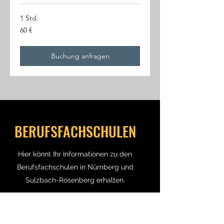
1 Std.
60
60 €
Euro
Buchung anfragen
BERUFSFACHSCHULEN
Hier könnt Ihr Informationen zu den
Berufsfachschulen in Nürnberg und
Sulzbach-Rosenberg erhalten.
Berufsfachschule Musication Nürnberg