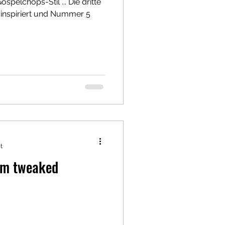
ospelchops-Stil ... Die dritte
n inspiriert und Nummer 5
t
I´m tweaked