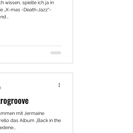
h wissen, spielte ich ja in
ie „X-mas -Death-Jazz“-
d...
t
trogroove
usammen mit Jermaine
llo das Album „Back in the
edene...