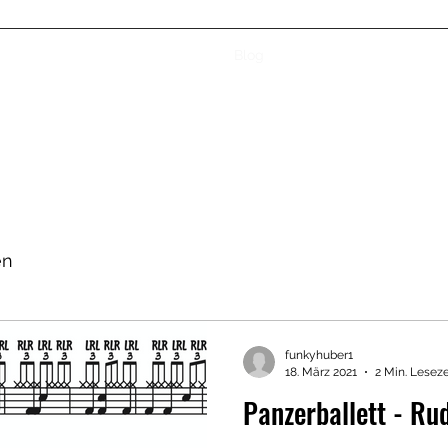
Home
Vita
Unterricht
Blog
Kontakt
Termine
en
funkyhuber1
18. März 2021
2 Min. Leseze
Panzerballett - Ru