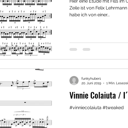
Hier eine Etüde mit Fills im G
Zeile ist von Felix Lehrman
habe ich von einer...
funkyhuber1
20. Juni 2019
1 Min. Lesezei
Vinnie Colaiuta / 
#vinniecolaiuta #tweaked