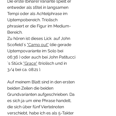
Die erste (binäre) Variante spielt er 
entweder als 16tel in langsamen 
Tempi oder als Achtelphrase im 
Uptempobereich. Triolisch 
phrasiert er die Figur im Medium-
Bereich. 
Zu hören ist dieses Lick  auf John 
Scofield´s 
"Camp out"
 (die gerade 
Uptempovariante im Solo bei 
06:36 ) oder auch bei John Patitucci
´s Stück 
"Grace"
 (triolisch und in 
3/4 bei ca. 08:21 ). 
Auf meinem Blatt sind in den ersten 
beiden Zeilen die beiden 
Grundvarianten aufgeschrieben. Da 
es sich ja um eine Phrase handelt, 
die sich über fünf Viertelnoten 
verschiebt, habe ich es als 5-Takter 