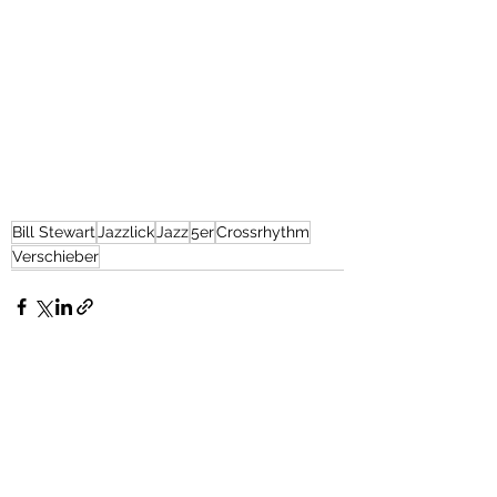
Bill Stewart
Jazzlick
Jazz
5er
Crossrhythm
Verschieber
Alle ansehen
Aktuelle Beiträge