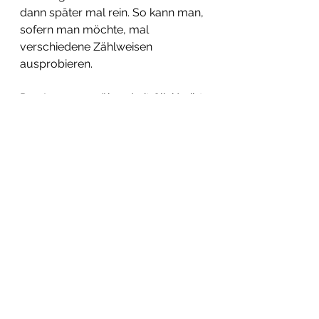
dann später mal rein. So kann man, 
sofern man möchte, mal 
verschiedene Zählweisen 
ausprobieren. 
Den Loop zum üben (mit Click) gibt 
es 
hier 
und die Noten als PDF-
Download könnt ihr 
hier
runterladen. 
Ich wünsche Euch viel Spass damit 
und hoffe, dass Ihr Euch nicht so 
ärgern müsst, wie ich damals am 
Anfang. :-)) 