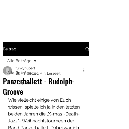
Beitrag
Alle Beiträge
funkyhuber1
Alle Beiträge
18. März 2021
2 Min. Lesezeit
Panzerballett - Rudolph-
Transkriptionen
Groove
Wie vielleicht einige von Euch 
wissen, spielte ich ja in den letzten 
beiden Jahren die „X-mas -Death-
Jazz“- Weihnachtstourneen der 
Band Panzerballett. Dabei war ich 