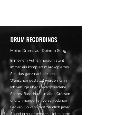
DRUM RECORDINGS
Meine Drums auf Deinem Song
In meinem Aufnahmeraum steht
immer ein komplett mikrokopiertes
Set, das ganz nach deinen
Wünschen gestaltet werden kann.
Ich verfüge über 20 verschiedene
Snares, Bassdrums in allen Grössen
und Unmengen an verschiedenen
Becken. So kann fast ziemlich jeder
Sound erzeugt werden. Unten habe