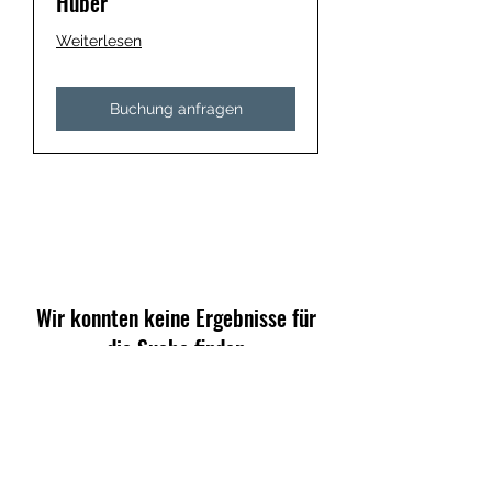
Huber
Weiterlesen
Buchung anfragen
Wir konnten keine Ergebnisse für
die Suche finden
Es kann noch kein Service gebucht
werden. Für weitere Informationen bitte
Kontakt aufnehmen.